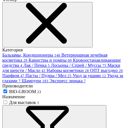
Категория
Бальзамы, Кондиционеры
Ветеринарная лечебная
146
косметика
Канистры и помпы
Кровоостанавливающие
29
69
средства
Лак / Пенка
Лосьоны / Спрей / Муссы
Маски
4
5
75
для шерсти / Масло
Наборы косметики
ОПТ выгодно
42
28
20
Парфюм
Пасты / Пудры / Мел
Уход за ушами
Ухода за
47
25
12
глазами
Шампуни
Экспресс линька
7
183
7
Производители
BIO-GROOM
23
Назначение
Для выставок
1