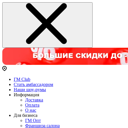
ГМ Club
Стать амбассадором
Наши шоу-румы
Информация
Доставка
Оплата
О нас
Для бизнеса
ГМ Опт
Франшиза салона