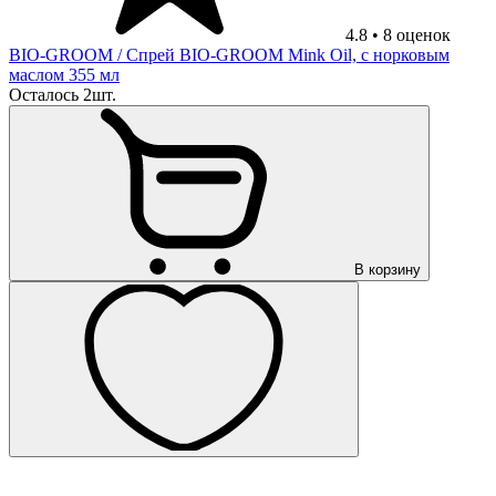
4.8
•
8
оценок
BIO-GROOM
/ Спрей BIO-GROOM Mink Oil, с норковым
маслом 355 мл
Осталось 2шт.
В корзину