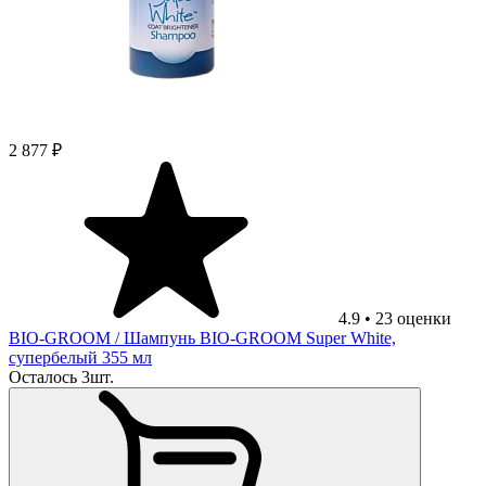
2 877 ₽
4.9
•
23
оценки
BIO-GROOM
/ Шампунь BIO-GROOM Super White,
супербелый 355 мл
Осталось 3шт.