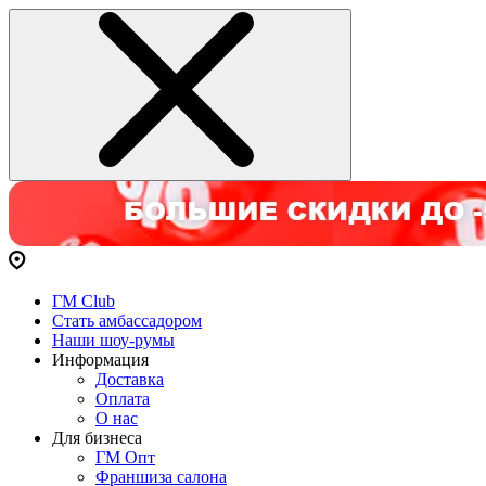
ГМ Club
Стать амбассадором
Наши шоу-румы
Информация
Доставка
Оплата
О нас
Для бизнеса
ГМ Опт
Франшиза салона