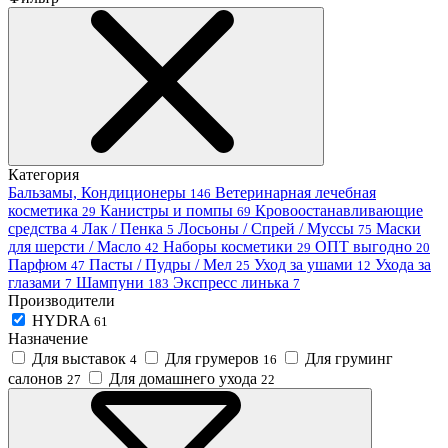
Категория
Бальзамы, Кондиционеры
Ветеринарная лечебная
146
косметика
Канистры и помпы
Кровоостанавливающие
29
69
средства
Лак / Пенка
Лосьоны / Спрей / Муссы
Маски
4
5
75
для шерсти / Масло
Наборы косметики
ОПТ выгодно
42
29
20
Парфюм
Пасты / Пудры / Мел
Уход за ушами
Ухода за
47
25
12
глазами
Шампуни
Экспресс линька
7
183
7
Производители
HYDRA
61
Назначение
Для выставок
Для грумеров
Для груминг
4
16
салонов
Для домашнего ухода
27
22