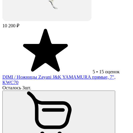
10 200 ₽
5
•
15
оценок
DIMI
/ Ножницы Zayani J&K YAMAMURA прямые, 7",
KWC70
Осталось 3шт.