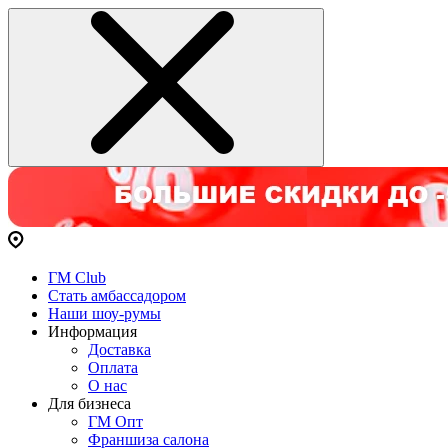
ГМ Club
Стать амбассадором
Наши шоу-румы
Информация
Доставка
Оплата
О нас
Для бизнеса
ГМ Опт
Франшиза салона