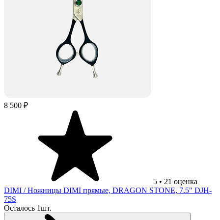
8 500 ₽
5
•
21
оценка
DIMI
/ Ножницы DIMI прямые, DRAGON STONE, 7.5" DJH-
75S
Осталось 1шт.