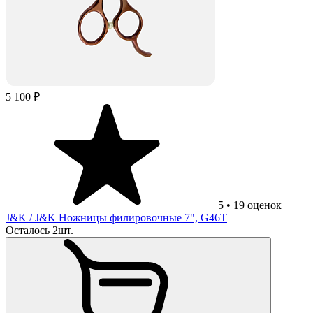
5 100 ₽
5
•
19
оценок
J&K
/ J&K Ножницы филировочные 7", G46T
Осталось 2шт.