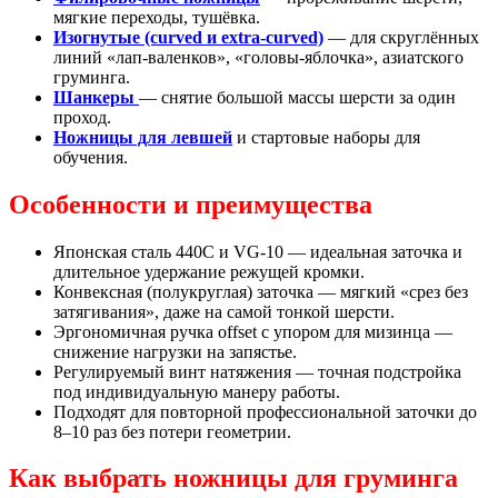
мягкие переходы, тушёвка.
Изогнутые (curved и extra-curved)
— для скруглённых
линий «лап-валенков», «головы-яблочка», азиатского
груминга.
Шанкеры
— снятие большой массы шерсти за один
проход.
Ножницы для левшей
и стартовые наборы для
обучения.
Особенности и преимущества
Японская сталь 440C и VG-10 — идеальная заточка и
длительное удержание режущей кромки.
Конвексная (полукруглая) заточка — мягкий «срез без
затягивания», даже на самой тонкой шерсти.
Эргономичная ручка offset с упором для мизинца —
снижение нагрузки на запястье.
Регулируемый винт натяжения — точная подстройка
под индивидуальную манеру работы.
Подходят для повторной профессиональной заточки до
8–10 раз без потери геометрии.
Как выбрать ножницы для груминга