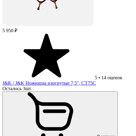
5 950 ₽
5
•
14
оценок
J&K
/ J&K Ножницы изогнутые 7,5", CT75C
Осталось 3шт.