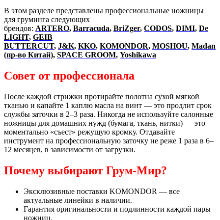
В этом разделе представлены профессиональные ножницы
для груминга следующих
брендов:
ARTERO
,
Barracuda
,
BriZger
,
CODOS
,
DIMI
,
De
LIGHT
,
GEIB
BUTTERCUT
,
J&K
,
KKO
,
KOMONDOR
,
MOSHOU
,
Madan
(пр-во Китай)
,
SPACE GROOM
,
Yoshikawa
Совет от профессионала
После каждой стрижки протирайте полотна сухой мягкой
тканью и капайте 1 каплю масла на винт — это продлит срок
службы заточки в 2–3 раза. Никогда не используйте салонные
ножницы для домашних нужд (бумага, ткань, нитки) — это
моментально «съест» режущую кромку. Отдавайте
инструмент на профессиональную заточку не реже 1 раза в 6–
12 месяцев, в зависимости от загрузки.
Почему выбирают Грум-Мир?
Эксклюзивные поставки KOMONDOR — все
актуальные линейки в наличии.
Гарантия оригинальности и подлинности каждой пары
ножниц.