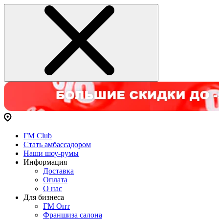
ГМ Club
Стать амбассадором
Наши шоу-румы
Информация
Доставка
Оплата
О нас
Для бизнеса
ГМ Опт
Франшиза салона