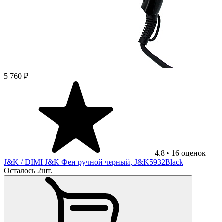
5 760 ₽
4.8
•
16
оценок
J&K
/ DIMI J&K Фен ручной черный, J&K5932Black
Осталось 2шт.