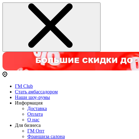
ГМ Club
Стать амбассадором
Наши шоу-румы
Информация
Доставка
Оплата
О нас
Для бизнеса
ГМ Опт
Франшиза салона