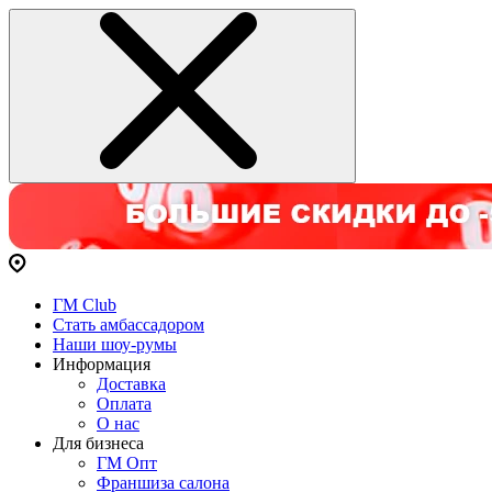
ГМ Club
Стать амбассадором
Наши шоу-румы
Информация
Доставка
Оплата
О нас
Для бизнеса
ГМ Опт
Франшиза салона