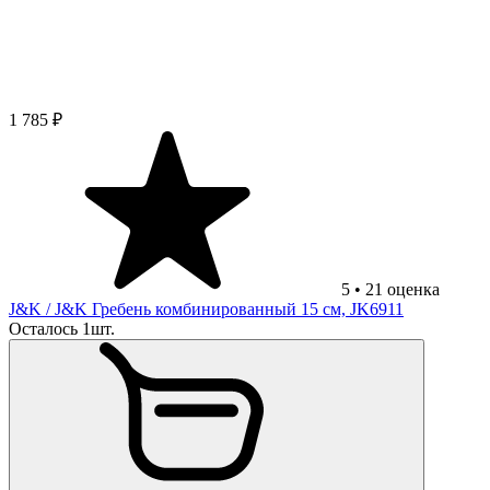
1 785 ₽
5
•
21
оценка
J&K
/ J&K Гребень комбинированный 15 см, JK6911
Осталось 1шт.