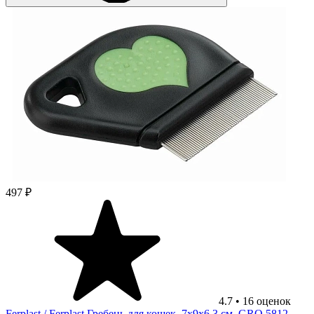
497 ₽
4.7
•
16
оценок
Ferplast
/ Ferplast Гребень для кошек, 7х9х6,3 см, GRO 5812