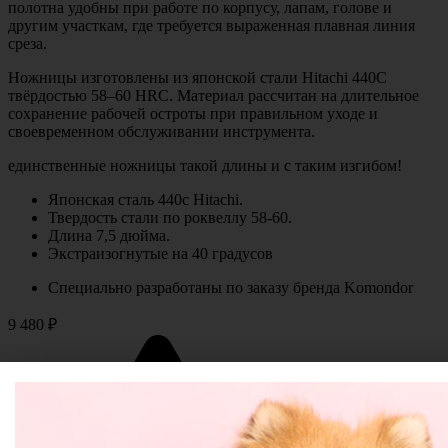
полотна удобны при работе по корпусу, лапам, голове и
другим участкам, где требуется выраженная плавная линия
среза.
Ножницы изготовлены из японской стали Hitachi 440C
твёрдостью 58–60 HRC. Материал рассчитан на длительное
сохранение рабочей остроты при правильном уходе и
своевременном обслуживании инструмента.
единственные ножницы такой длины и с таким изгибом!
Японская сталь 440c Hitachi.
Твердость стали по роквеллу 58-60.
Длина 7,5 дюйма.
Экстраизогнутые на 40 градусов
Специально разработаны по заказу бренда Komondor
9 480 ₽