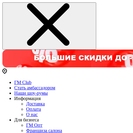
ГМ Club
Стать амбассадором
Наши шоу-румы
Информация
Доставка
Оплата
О нас
Для бизнеса
ГМ Опт
Франшиза салона