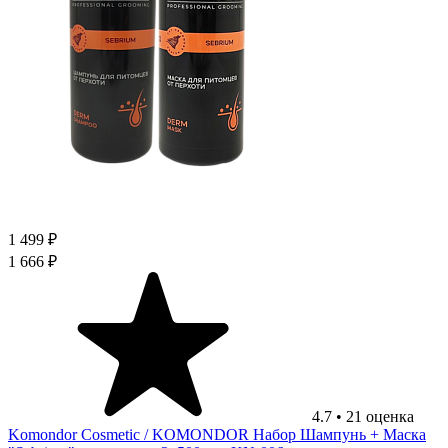
1 499 ₽
1 666 ₽
4.7
•
21
оценка
Komondor Cosmetic
/ KOMONDOR Набор Шампунь + Маска