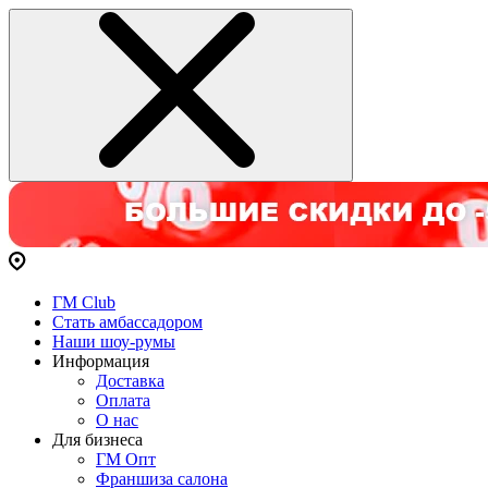
ГМ Club
Стать амбассадором
Наши шоу-румы
Информация
Доставка
Оплата
О нас
Для бизнеса
ГМ Опт
Франшиза салона