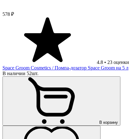
578 ₽
4.8
•
23
оценки
Space Groom Cosmetics
/ Помпа-дозатор Space Groom на 5 л
В наличии 52шт.
В корзину