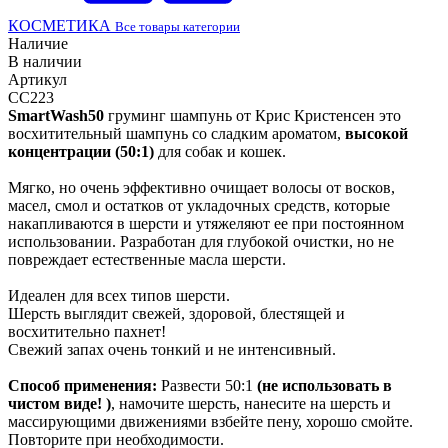
КОСМЕТИКА
Все товары категории
Наличие
В наличии
Артикул
CC223
SmartWash50
груминг шампунь от Крис Кристенсен это
восхитительный шампунь со сладким ароматом,
высокой
концентрации (50:1)
для собак и кошек.
Мягко, но очень эффективно очищает волосы от восков,
масел, смол и остатков от укладочных средств, которые
накапливаются в шерсти и утяжеляют ее при постоянном
использовании. Разработан для глубокой очистки, но не
повреждает естественные масла шерсти.
Идеален для всех типов шерсти.
Шерсть выглядит свежей, здоровой, блестящей и
восхитительно пахнет!
Свежий запах очень тонкий и не интенсивный.
Способ применения:
Развести 50:1
(не использовать в
чистом виде! )
, намочите шерсть, нанесите на шерсть и
массирующими движениями взбейте пену, хорошо смойте.
Повторите при необходимости.