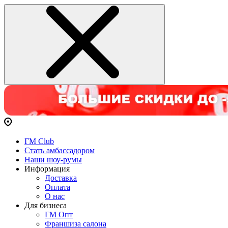
ГМ Club
Стать амбассадором
Наши шоу-румы
Информация
Доставка
Оплата
О нас
Для бизнеса
ГМ Опт
Франшиза салона