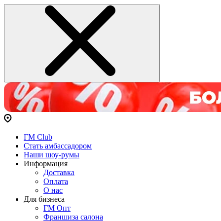
ГМ Club
Стать амбассадором
Наши шоу-румы
Информация
Доставка
Оплата
О нас
Для бизнеса
ГМ Опт
Франшиза салона