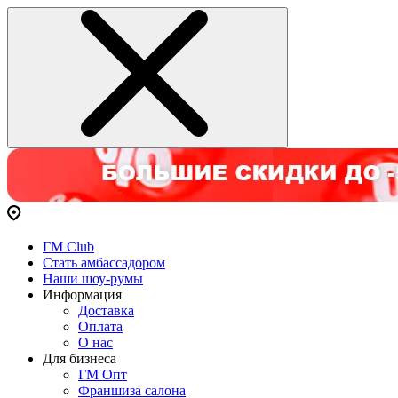
ГМ Club
Стать амбассадором
Наши шоу-румы
Информация
Доставка
Оплата
О нас
Для бизнеса
ГМ Опт
Франшиза салона