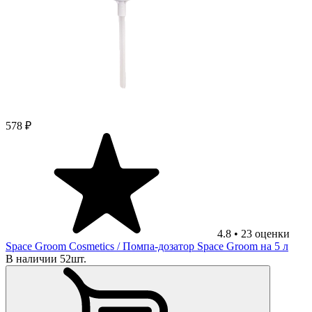
578 ₽
4.8
•
23
оценки
Space Groom Cosmetics
/ Помпа-дозатор Space Groom на 5 л
В наличии 52шт.