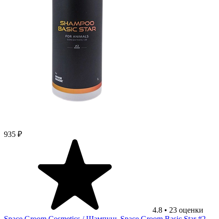
935 ₽
4.8
•
23
оценки
Space Groom Cosmetics
/ Шампунь Space Groom Basic Star #2,