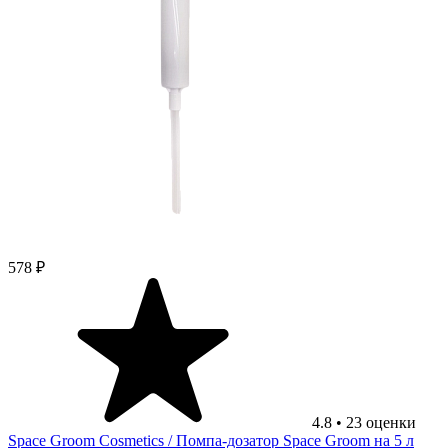
578 ₽
4.8
•
23
оценки
Space Groom Cosmetics
/ Помпа-дозатор Space Groom на 5 л