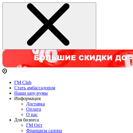
ГМ Club
Стать амбассадором
Наши шоу-румы
Информация
Доставка
Оплата
О нас
Для бизнеса
ГМ Опт
Франшиза салона