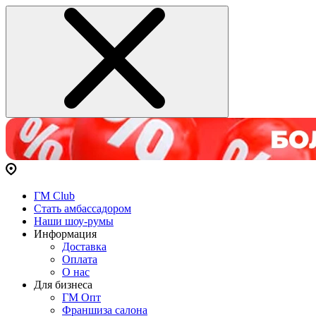
ГМ Club
Стать амбассадором
Наши шоу-румы
Информация
Доставка
Оплата
О нас
Для бизнеса
ГМ Опт
Франшиза салона