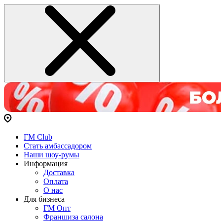
ГМ Club
Стать амбассадором
Наши шоу-румы
Информация
Доставка
Оплата
О нас
Для бизнеса
ГМ Опт
Франшиза салона