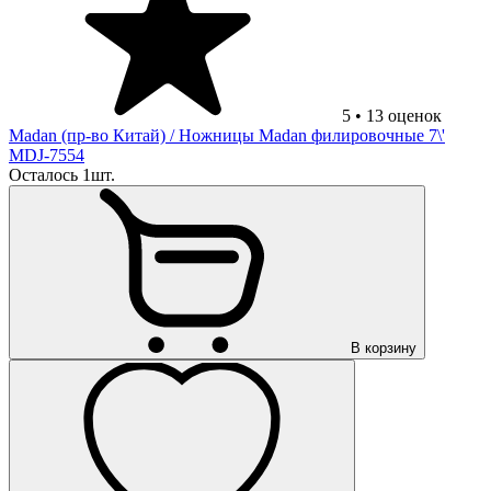
5
•
13
оценок
Madan (пр-во Китай)
/ Ножницы Madan филировочные 7\'
MDJ-7554
Осталось 1шт.
В корзину