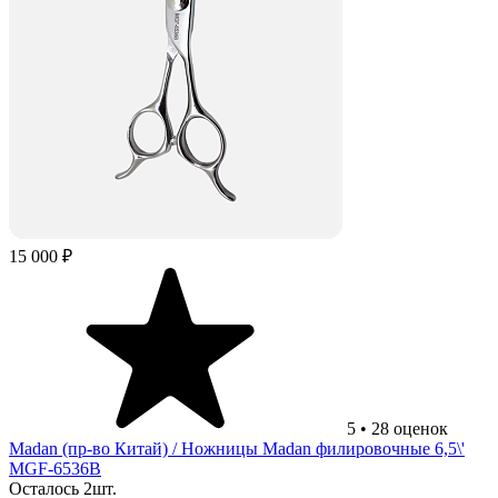
15 000 ₽
5
•
28
оценок
Madan (пр-во Китай)
/ Ножницы Madan филировочные 6,5\'
MGF-6536B
Осталось 2шт.