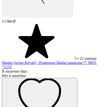
13 900 ₽
5
•
22
оценки
Madan (пр-во Китай)
/ Ножницы Madan шанкеры 7\' MDJ-
7523T
В наличии 0шт.
Нет в наличии