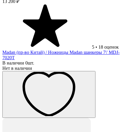
13 200 ₽
5
•
18
оценок
Madan (пр-во Китай)
/ Ножницы Madan шанкеры 7\' MDJ-
7020T
В наличии 0шт.
Нет в наличии