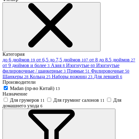
Категория
до 6 дюймов
от 6,5 до 7,5 дюймов
от 8 до 8.5 дюймов
19
107
27
от 9 дюймов и более
Азия
Изогнутые
Изогнутые
3
8
60
филировочные / шанкерные
Прямые
Филировочные
3
51
50
Шанкеры
Кольца
Наборы ножниц
Для левшей
28
25
23
6
Производители
Madan (пр-во Китай)
13
Назначение
Для грумеров
Для груминг салонов
Для
11
11
домашнего ухода
6