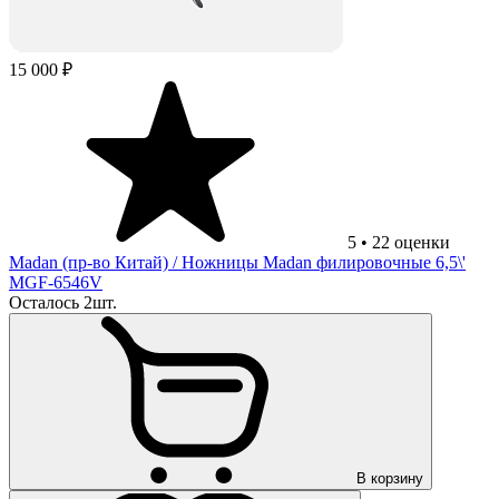
15 000 ₽
5
•
22
оценки
Madan (пр-во Китай)
/ Ножницы Madan филировочные 6,5\'
MGF-6546V
Осталось 2шт.
В корзину