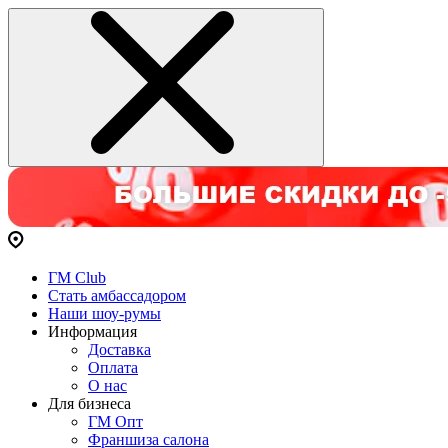
ГМ Club
Стать амбассадором
Наши шоу-румы
Информация
Доставка
Оплата
О нас
Для бизнеса
ГМ Опт
Франшиза салона