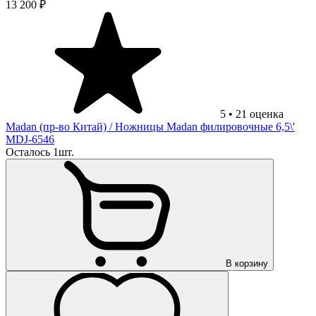
13 200 ₽
5
•
21
оценка
Madan (пр-во Китай)
/ Ножницы Madan филировочные 6,5\'
MDJ-6546
Осталось 1шт.
В корзину